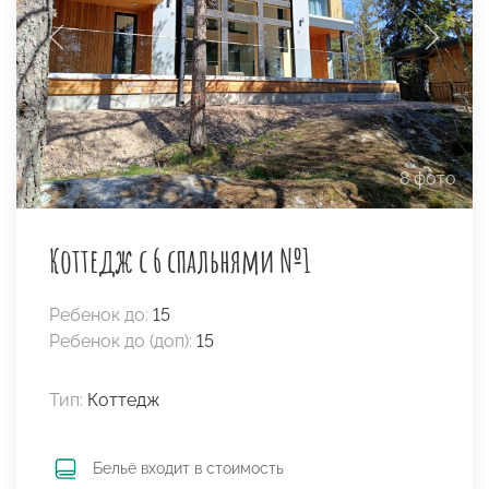
8 фото
Коттедж с 6 спальнями №1
Ребенок до:
15
Ребенок до (доп):
15
Тип:
Коттедж
Бельё входит в стоимость