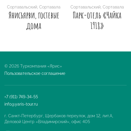
Сортавальский
,
Сортавала
Сортавальский
,
Сортавала
Янисъярви, гостевые
Парк-отель «Чайка
дома
1918»
© 2026 Туркомпания «Ярис»
Пользовательское соглашение
+7 (911) 749-34-55
info@yaris-tour.ru
г. Санкт-Петербург, Щербаков переулок, дом 12, лит.А,
Деловой Центр «Владимирский», офис 405