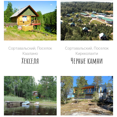
Сортавальский
,
Поселок
Сортавальский
,
Поселок
Кааламо
Киркколахти
Хекселя
Черные камни