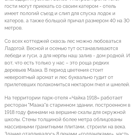
гости могут приехать со своим катером - отель
имеет пологий съезд и слип для спуска лодок и
катеров, а также большой причал размером 40 на 30
метров.
Со всех коттеджей сквозь лес можно любоваться
Ладогой. Весной и осенью тут останавливаются
лебеди и гуси, а для нерпы наш залив - дом родной. И
вот, что есть только у нас – это роща редких
деревьев Маака. В период цветения стоит
невероятный аромат и лес буквально гудит от
прилетевших полакомиться нектаром пчел и шмелей.
На территории парк-отеля «Чайка 1918» работает
ресторан "Маака"в старинном здании, построенном в
1918 году финнами на вершине скалы для окружной
школы. Стены толщиной более метра облицованы
массивными гранитными плитами, строили на века.
Здание отапливалось 8 печами «голландками», часть