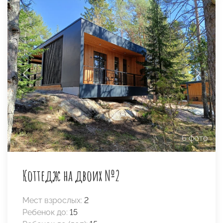
6 фото
Коттедж на двоих №2
Мест взрослых:
2
Ребенок до:
15