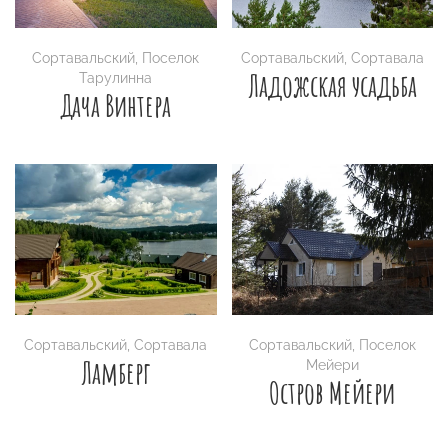
Сортавальский
,
Поселок
Сортавальский
,
Сортавала
Ладожская усадьба
Тарулинна
Дача Винтера
Сортавальский
,
Сортавала
Сортавальский
,
Поселок
Ламберг
Мейери
Остров Мейери