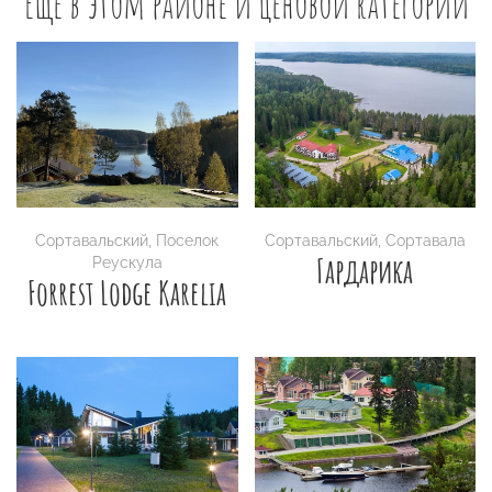
Еще в этом районе и ценовой категории
Сортавальский
,
Поселок
Сортавальский
,
Сортавала
Гардарика
Реускула
Forrest Lodge Karelia