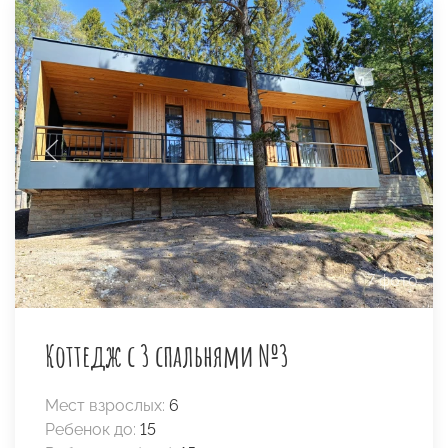
7 фото
Коттедж с 3 спальнями №3
Мест взрослых:
6
Ребенок до:
15