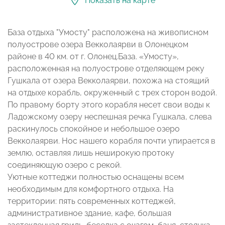
Показать на карте
База отдыха "Умосту" расположена на живописном
полуострове озера Векколаярви в Олонецком
районе в 40 км. от г. Олонец.База. «Умосту»,
расположенная на полуострове отделяющем реку
Гушкала от озера Векколаярви, похожа на стоящий
на отдыхе корабль, окруженный с трех сторон водой.
По правому борту этого корабля несет свои воды к
Ладожскому озеру неспешная речка Гушкала, слева
раскинулось спокойное и небольшое озеро
Векколаярви. Нос нашего корабля почти упирается в
землю, оставляя лишь неширокую протоку
соединяющую озеро с рекой.
Уютные коттеджи полностью оснащены всем
необходимым для комфортного отдыха. На
территории: пять современных коттеджей,
административное здание, кафе, большая