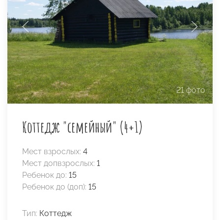
21 фото
Коттедж "семейный" (4+1)
Мест взрослых:
4
Мест допвзрослых:
1
Ребенок до:
15
Ребенок до (доп):
15
Тип:
Коттедж