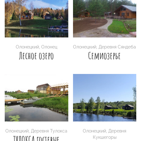
Олонецкий
,
Олонец
Олонецкий
,
Деревня Сяндеба
Лесное озеро
Семиозерье
Олонецкий
,
Деревня Тулокса
Олонецкий
,
Деревня
ТУЛОКСА гостевые
Кукшегоры