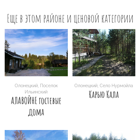
Еще в этом районе и ценовой категории
Олонецкий
,
Поселок
Олонецкий
,
Село Нурмойла
Карью Кала
Ильинский
АЛАВОЙНЕ гостевые
дома