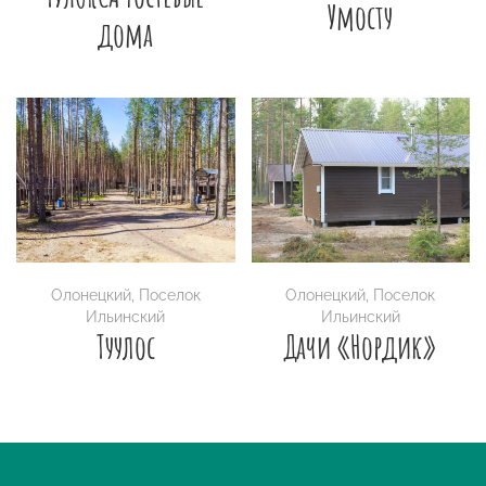
Умосту
дома
Олонецкий
,
Поселок
Олонецкий
,
Поселок
Ильинский
Ильинский
Туулос
Дачи «Нордик»