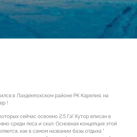
жился в Лахденпохском районе РК Карелия, на
р !
которых сейчас освоено 2,5 Га! Хутор вписан в
ямо среди леса и скал. Основная концепция этой
еляется, как в самом названии базы отдыха "