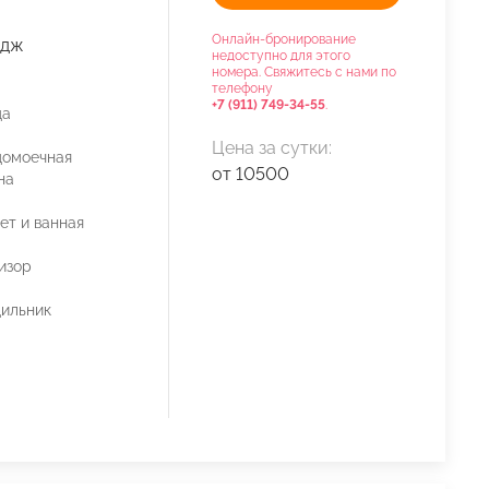
Онлайн-бронирование
едж
недоступно для этого
номера. Свяжитесь с нами по
телефону
+7 (911) 749-34-55
.
да
Цена за сутки:
домоечная
от 10500
на
ет и ванная
изор
ильник