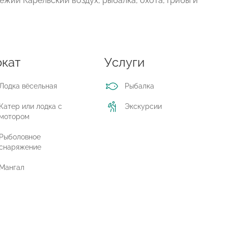
свежий Карельский воздух, рыбалка, охота, грибы и
кат
Услуги
Лодка вёсельная
Рыбалка
Катер или лодка с
Экскурсии
мотором
Рыболовное
снаряжение
Мангал