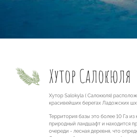
Хутор Салокюля
Хутор Salokyla ( Салокюля) располо
красивейших берегах Ладожских шхе
Территория базы это более 10 Га из 
природный ландшафт и находится пр
очереди - лесная деревня, что опред