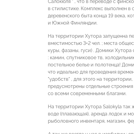
Салокюля " , что в переводе с финско
в стилистике. Комплекс выполнен в
деревенского быта конца 19 века, 
и Южной Финляндии.
На территории Хутора запущенна пер
вместимостью 3+2 чел. ; места общес
куры, фазаны, гуси) . Домики Хутора
: камин, спутниковое тв, холодильник
постельное белье и полотенца! Доми
что идеально для проведения времен
"удобств" , для этого на территори
предусмотрены отдельные строения 
со всеми современными благами.
На территории Хутора Salokyla так 
воде (плавающая), аренда лодок и мо
рыболовного инвентаря, магазин, ф