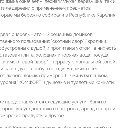
го языка означает - "лесная/глухая деревушка" так и
 стиле деревни с применением предметов
которые мы бережно собирали в Республике Карелия
вая очередь - это : 12 семейных домиков
твенного пользования; "скотный двор" ( кролики,
 обустроены с душой и пропитаны уютом , в них есть
, газовая плита, холодная и горячая вода, посуда,
ки имеют свой "двор" - террасу с мангальной зоной,
и на воздухе в любую погоду! В домиках нет
и, от любого домика примерно 1-2 минуты пешком,
уровня "КОМФОРТ" ( душевые и туалетные комнаты
же предоставляются следующие услуги : баня на
торов, услуга доставки на острова , аренда спорт и
ермерские продукты и другое…