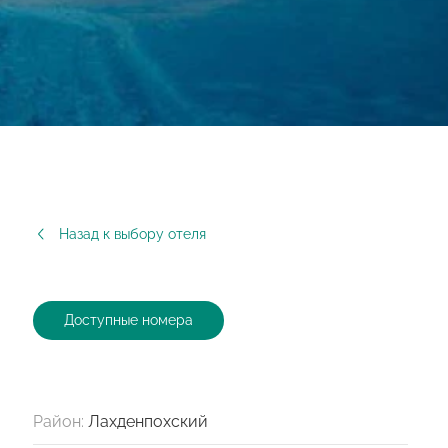
Назад к выбору отеля
Доступные номера
Район:
Лахденпохский