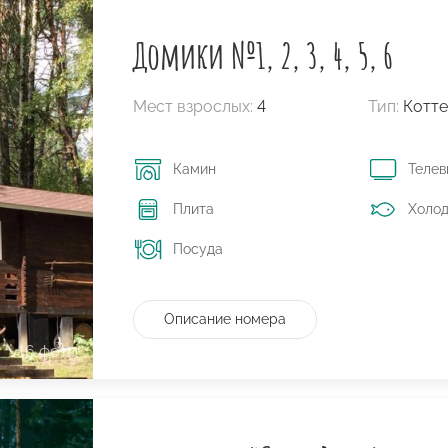
Домики №1, 2, 3, 4, 5, 6
Мест взрослых:
4
Тип:
Котт
Камин
Телев
Плита
Холод
Посуда
Описание номера
16 фото