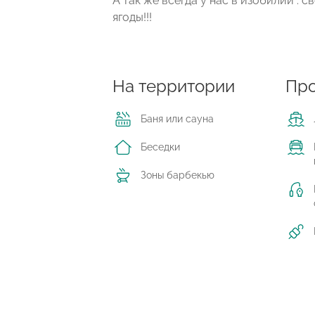
А так же всегда у нас в изобилии : 
ягоды!!!
На территории
Про
Баня или сауна
Беседки
Зоны барбекью