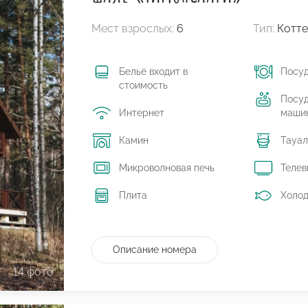
Мест взрослых:
6
Тип:
Котт
Бельё входит в
Посу
стоимость
Посу
Интернет
маши
Камин
Тауал
Микроволновая печь
Телев
Плита
Холод
Описание номера
14 фото