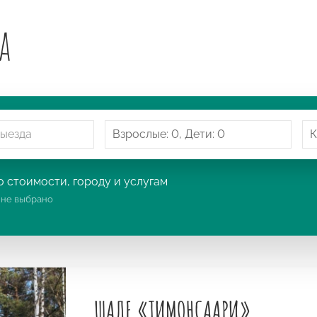
а
 стоимости, городу и услугам
:
не выбрано
ШАЛЕ «ТИМОНСААРИ»