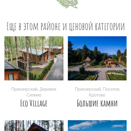
Еще в этом районе и ценовой категории
Приозерский
,
Деревня
Приозерский
,
Поселок
Силино
Кротово
Eco Village
Большие камни