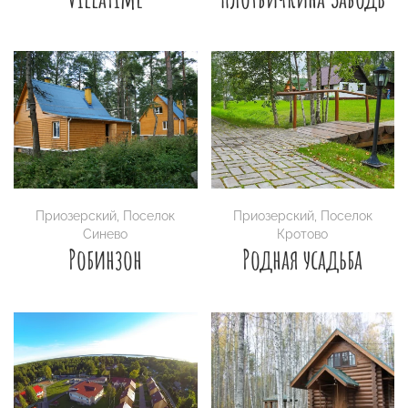
Приозерский
,
Поселок
Приозерский
,
Поселок
Синево
Кротово
Робинзон
Родная усадьба