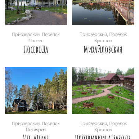
Приозерский
,
Поселок
Приозерский
,
Поселок
Лосево
Кротово
ЛосевоДа
Михайловская
Приозерский
,
Поселок
Приозерский
,
Поселок
Петяярви
Кротово
VillaTime
Плотвичкина Заводь