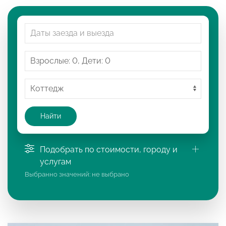
Найти
Подобрать по стоимости, городу и
услугам
Выбранно значений:
не выбрано