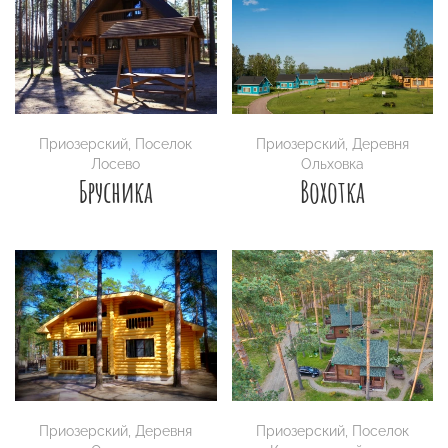
Приозерский
,
Поселок
Приозерский
,
Деревня
Лосево
Ольховка
Брусника
Вохотка
Приозерский
,
Деревня
Приозерский
,
Поселок