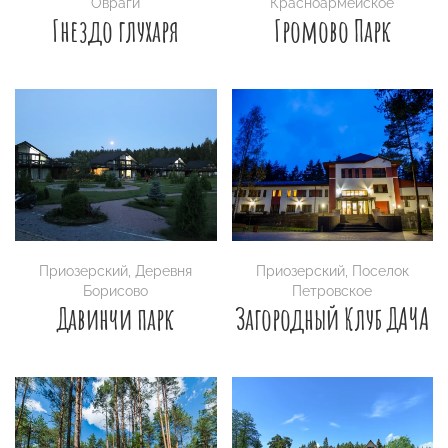
Овраги
Красноармейское
Гнездо глухаря
Громово Парк
Приозерский
,
Деревня
Приозерский
,
Поселок
Борисово
Петровское
Давинчи парк
Загородный Клуб ДАЧА