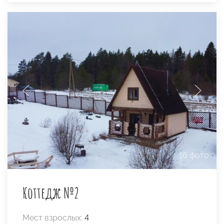
16 фото
Коттедж №2
Мест взрослых:
4