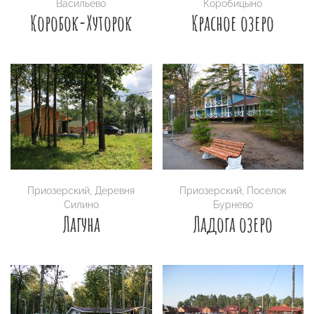
Васильево
Коробицыно
Коробок-Хуторок
Красное озеро
Приозерский
,
Деревня
Приозерский
,
Поселок
Силино
Бурнево
Лагуна
Ладога озеро