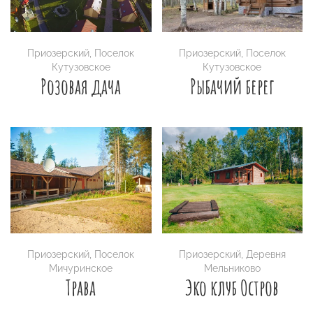
Приозерский
,
Поселок
Приозерский
,
Поселок
Кутузовское
Кутузовское
Розовая дача
Рыбачий берег
Приозерский
,
Поселок
Приозерский
,
Деревня
Мичуринское
Мельниково
Трава
Эко клуб Остров