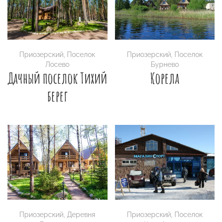
Приозерский
,
Поселок
Приозерский
,
Поселок
Лосево
Бурнево
Дачный поселок Тихий
Корела
берег
Приозерский
,
Деревня
Приозерский
,
Поселок