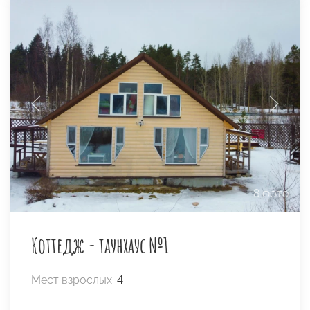
8 фото
Коттедж - таунхаус №1
Мест взрослых:
4