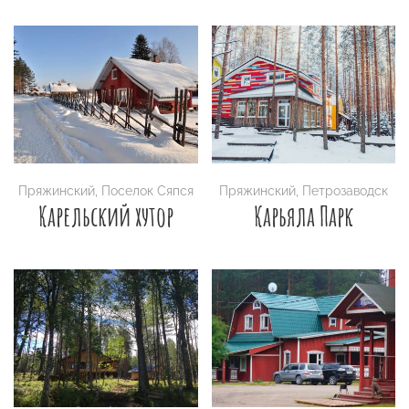
Пряжинский
,
Поселок Сяпся
Пряжинский
,
Петрозаводск
Карельский хутор
Карьяла Парк