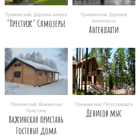
Пряжинский
,
Деревня Алекка
Пряжинский
,
Деревня
"Престиж" Сямозерье
Ангенлахта
Ангенлахти
Пряжинский
,
Важинская
Пряжинский
,
Петрозаводск
Денисов мыс
Пристань
Важинская пристань
Гостевые дома