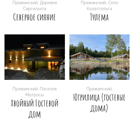
Пряжинский
,
Деревня
Пряжинский
,
Село
Сяргилахта
Колатсельга
Северное сияние
Тулема
Пряжинский
,
Поселок
Пряжинский
,
Югрилица (гостевые
Матросы
Хвойный Гостевой
дома)
дом