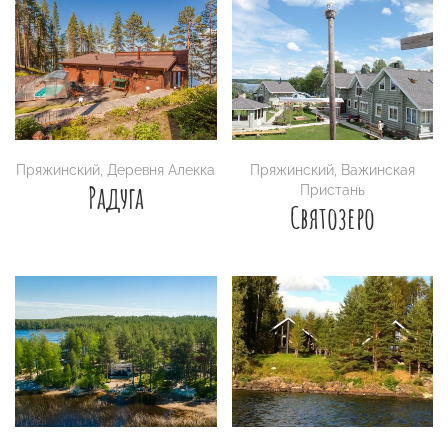
Пряжинский
,
Деревня Алекка
Пряжинский
,
Важинская
Радуга
Пристань
Святозеро