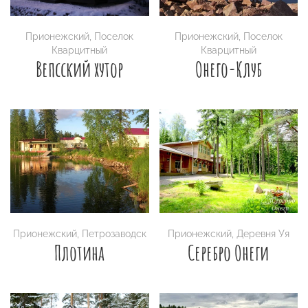
Прионежский
,
Поселок
Прионежский
,
Поселок
Кварцитный
Кварцитный
Вепсский хутор
Онего-Клуб
Прионежский
,
Петрозаводск
Прионежский
,
Деревня Уя
Плотина
Серебро Онеги