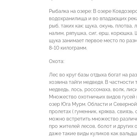
Рыбалка на озере: В озере Ковдозер
водохранилища и во впадающих река
рыб, таких как: щука, окунь, плотва, 
налим, ряпушка, сиг, ерш, корюшка.
щука занимает первое место по раз
8-10 килограмм.
Охота:
Лес во круг базы отдыха богат на р
хозяина тайги медведя. В частности 
медведь, лось, россомаха, волк, лиси
Множество охотничьих видов гусей 
озер Юга Мурм. Области и Северной 
пролетах ( гуменник, кряква, свиязь,
можно встретить множество различн
про жителей лесов, болот и других 
даже такие виды куликов как вальдш