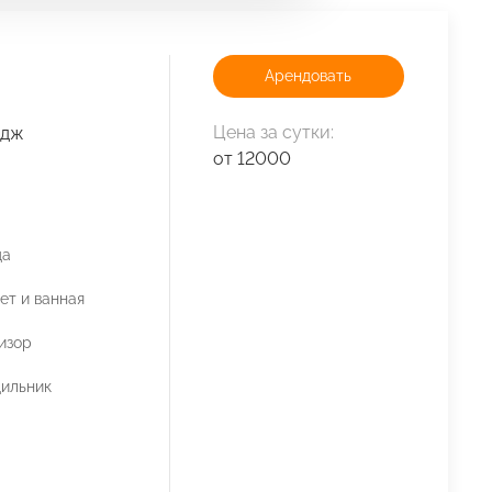
Арендовать
Цена за сутки:
едж
от 12000
да
ет и ванная
изор
ильник