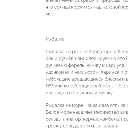
впечатления от красоты природы Кол
что солнце кружится над головой к
мест
.
Рыбалка:
Рыбалка на реке: В Ковдозеро и Кн
рек и ручьёв наиболее крупные это 
ручьевую форель, кумжу и хариуса. 
удочкой или нахлыстом. Хариуса и 
небольшие вращающиеся блесны и в
№3 или колеблющиеся блесны. Попл
и хариуса на червя или мушку.
Рыбалка на море: Наша база отдыха
Белое море населяет множество видов
сельдь, пинагор, керчак, камбала, п
треска, сельдь, корюшка, навага.