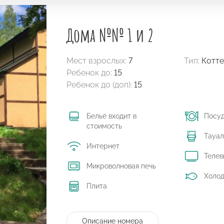
Дома №№ 1 и 2
Мест взрослых:
7
Тип:
Котт
Ребенок до:
15
Ребенок до (доп):
15
Бельё входит в
Посу
стоимость
Тауал
Интернет
Телев
Микроволновая печь
Холод
Плита
Описание номера