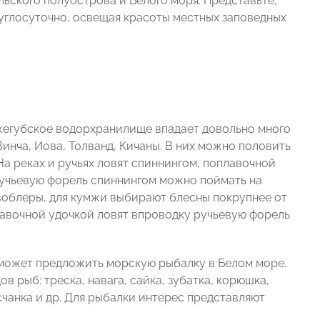
ьского полуострова и Белого моря. Представьте,
руглосуточно, освещая красоты местных заповедных
яжегубское водорхранилище впадает довольно много
Винча, Иова, Толванд, Кичаны. В них можно половить
На реках и ручьях ловят спиннингом, поплавочной
ручьевую форель спиннингом можно поймать на
облеры, для кумжи выбирают блесны покрупнее от
авочной удочкой ловят впроводку ручьевую форель
 может предложить морскую рыбалку в Белом море.
 рыб: треска, навага, сайка, зубатка, корюшка,
есчанка и др. Для рыбалки интерес представляют