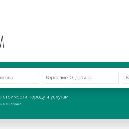
а
 стоимости, городу и услугам
:
не выбрано