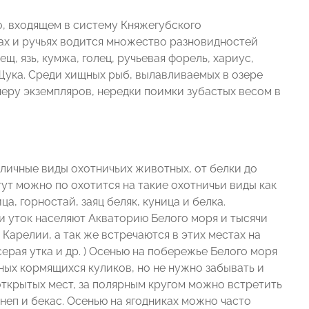
о, входящем в систему Княжегубского
х и ручьях водится множество разновидностей
лещ, язь, кумжа, голец, ручьевая форель, хариус,
 Щука. Среди хищных рыб, вылавливаемых в озере
меру экземпляров, нередки поимки зубастых весом в
азличные виды охотничьих животных, от белки до
тут можно по охотится на такие охотничьи виды как
ца, горностай, заяц беляк, куница и белка.
и уток населяют Акваторию Белого моря и тысячи
Карелии, а так же встречаются в этих местах на
 серая утка и др. ) Осенью на побережье Белого моря
ых кормящихся куликов, но не нужно забывать и
открытых мест, за полярным кругом можно встретить
неп и бекас. Осенью на ягодниках можно часто