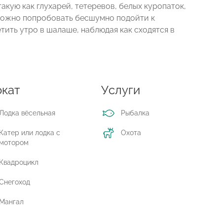
акую как глухарей, тетеревов, белых куропаток,
х можно попробовать бесшумно подойти к
тить утро в шалаше, наблюдая как сходятся в
кат
Услуги
Лодка вёсельная
Рыбалка
Катер или лодка с
Охота
мотором
Квадроцикл
Снегоход
Мангал