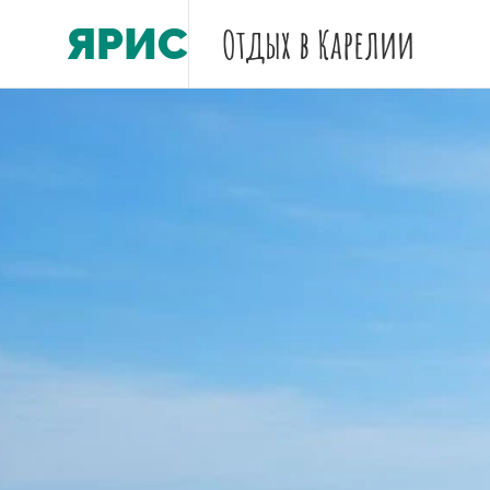
ЯРИС
Отдых
в Карелии