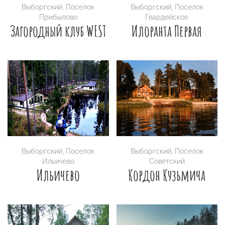
Выборгский
,
Поселок
Выборгский
,
Поселок
Прибылово
Гвардейское
Загородный клуб WEST
Илоранта Первая
Выборгский
,
Поселок
Выборгский
,
Поселок
Ильичево
Советский
Ильичево
Кордон Кузьмича