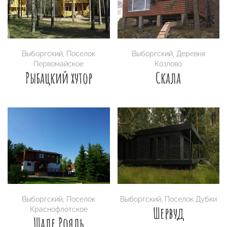
Выборгский
,
Поселок
Выборгский
,
Деревня
Первомайское
Козлово
Рыбацкий хутор
Скала
Выборгский
,
Поселок
Выборгский
,
Поселок Дубки
Шервуд
Краснофлотское
Шале Рояль