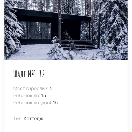
25 фото
Шале №1-12
Мест взрослых:
5
Ребенок до:
15
Ребенок до (доп):
15
Тип:
Коттедж