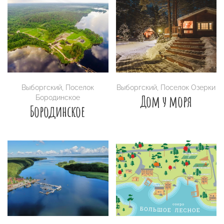
Выборгский
,
Поселок
Выборгский
,
Поселок Озерки
Дом у моря
Бородинское
Бородинское