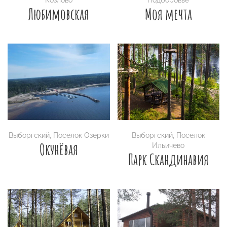
Любимовская
Моя мечта
Выборгский
,
Поселок Озерки
Выборгский
,
Поселок
Окунёвая
Ильичево
Парк Скандинавия