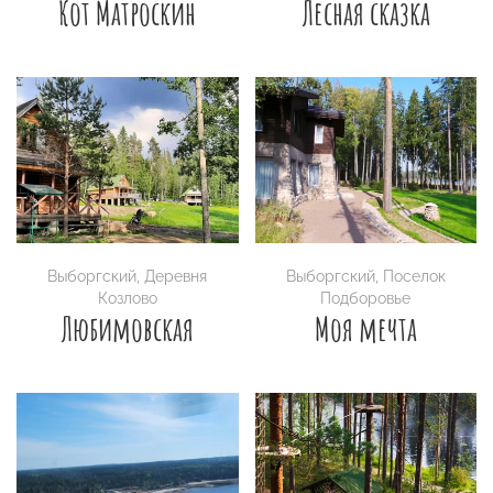
Кот Матроскин
Лесная сказка
Выборгский
,
Деревня
Выборгский
,
Поселок
Козлово
Подборовье
Любимовская
Моя мечта