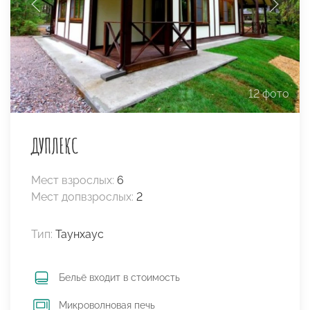
12 фото
ДУПЛЕКС
Мест взрослых:
6
Мест допвзрослых:
2
Тип:
Таунхаус
Бельё входит в стоимость
Микроволновая печь