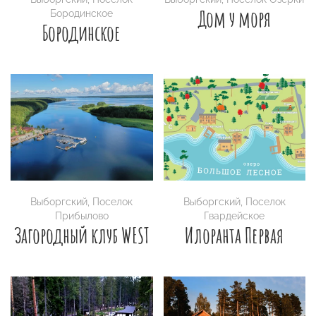
Дом у моря
Бородинское
Бородинское
Выборгский
,
Поселок
Выборгский
,
Поселок
Прибылово
Гвардейское
Загородный клуб WEST
Илоранта Первая