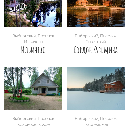
Выборгский
,
Поселок
Выборгский
,
Поселок
Ильичево
Советский
Ильичево
Кордон Кузьмича
Выборгский
,
Поселок
Выборгский
,
Поселок
Красносельское
Гвардейское