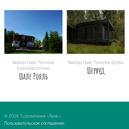
Выборгский
,
Поселок
Выборгский
,
Поселок Дубки
Шервуд
Краснофлотское
Шале Рояль
© 2026 Туркомпания «Ярис»
Пользовательское соглашение