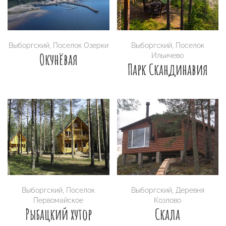
Выборгский
,
Поселок Озерки
Выборгский
,
Поселок
Окунёвая
Ильичево
Парк Скандинавия
Выборгский
,
Поселок
Выборгский
,
Деревня
Первомайское
Козлово
Рыбацкий хутор
Скала