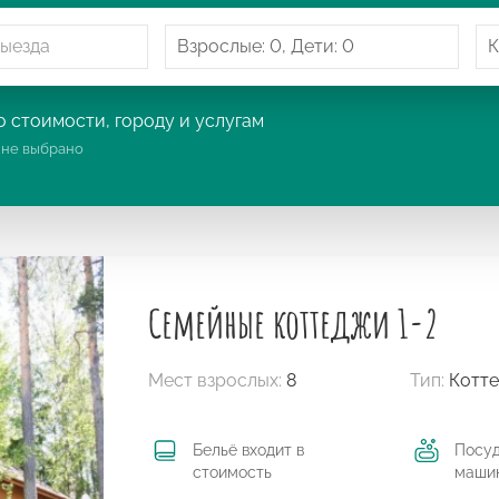
 стоимости, городу и услугам
:
не выбрано
Cемейные коттеджи 1-2
Мест взрослых:
8
Тип:
Котт
Бельё входит в
Посу
стоимость
маши