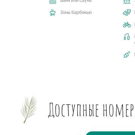
Баня или сауна
Зоны барбекью
Доступные номер