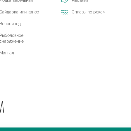
Лодка вёсельная
Рыбалка
Байдарка или каноэ
Сплавы по рекам
Велосипед
Рыболовное
снаряжение
Мангал
а