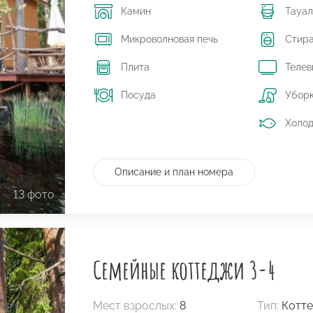
Камин
Тауал
Микроволновая печь
Стира
Плита
Телев
Посуда
Убор
Холод
Описание и план номера
13 фото
Семейные коттеджи 3-4
Мест взрослых:
8
Тип:
Котт