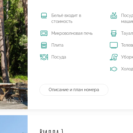
Бельё входит в
Посу
стоимость
маши
Микроволновая печь
Тауал
Плита
Телев
Посуда
Убор
Холод
Описание и план номера
11 фото
Вилла 1