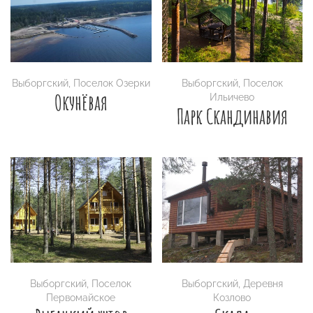
Выборгский
,
Поселок Озерки
Выборгский
,
Поселок
Окунёвая
Ильичево
Парк Скандинавия
Выборгский
,
Поселок
Выборгский
,
Деревня
Первомайское
Козлово