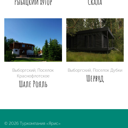
Рыбацкий хутор
Скала
Выборгский
,
Поселок
Выборгский
,
Поселок Дубки
Шервуд
Краснофлотское
Шале Рояль
© 2026 Туркомпания «Ярис»