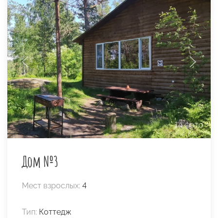
14 фото
Дом №3
Мест взрослых:
4
Тип:
Коттедж