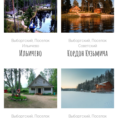
Выборгский
,
Поселок
Выборгский
,
Поселок
Ильичево
Советский
Ильичево
Кордон Кузьмича
Выборгский
,
Поселок
Выборгский
,
Поселок