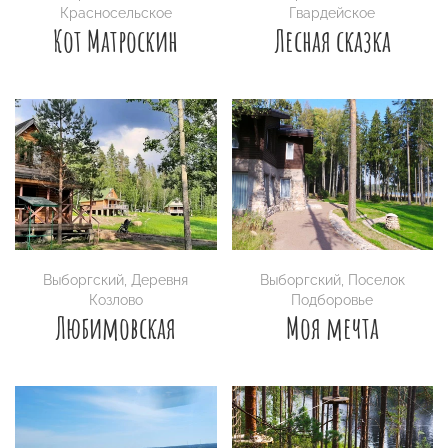
Красносельское
Гвардейское
Кот Матроскин
Лесная сказка
Выборгский
,
Деревня
Выборгский
,
Поселок
Козлово
Подборовье
Любимовская
Моя мечта