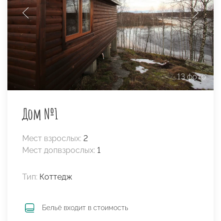
13 фото
Дом №1
Мест взрослых:
2
Мест допвзрослых:
1
Тип:
Коттедж
Бельё входит в стоимость