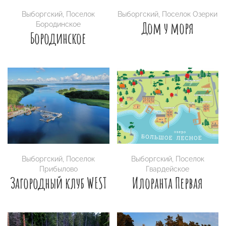
Выборгский
,
Поселок
Выборгский
,
Поселок Озерки
Дом у моря
Бородинское
Бородинское
Выборгский
,
Поселок
Выборгский
,
Поселок
Прибылово
Гвардейское
Загородный клуб WEST
Илоранта Первая