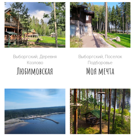
Выборгский
,
Деревня
Выборгский
,
Поселок
Козлово
Подборовье
Любимовская
Моя мечта