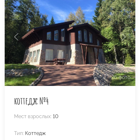
26 фото
коттедж №4
Мест взрослых:
10
Тип:
Коттедж