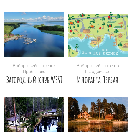
Выборгский
,
Поселок
Выборгский
,
Поселок
Прибылово
Гвардейское
Загородный клуб WEST
Илоранта Первая