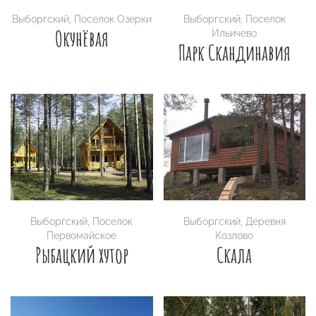
Выборгский
,
Поселок Озерки
Выборгский
,
Поселок
Окунёвая
Ильичево
Парк Скандинавия
Выборгский
,
Поселок
Выборгский
,
Деревня
Первомайское
Козлово
Рыбацкий хутор
Скала