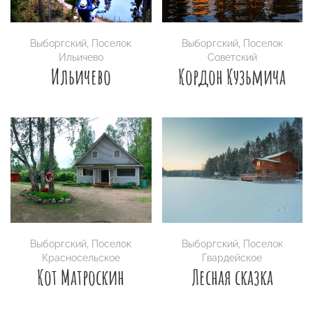
Выборгский
,
Поселок
Выборгский
,
Поселок
Ильичево
Советский
Ильичево
Кордон Кузьмича
Выборгский
,
Поселок
Выборгский
,
Поселок
Красносельское
Гвардейское
Кот Матроскин
Лесная сказка